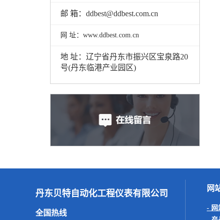
邮 箱：
ddbest@ddbest.com.cn
网 址：www.ddbest.com.cn
地 址：
辽宁省丹东市振兴区宝泉路20
号(丹东临港产业园区)
网
丹东贝特自动化工程仪表有限公司
- 
全国热线
- 