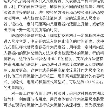
达到不乱后再将流体引入尺度容器。夹表器是一种可伸缩装
置，利用它的伸长或缩进，解决长度不同的被检流量计与试
验管道连接的题目。进行校验的方法有动态校验法和静态校
验法两种。动态校验法是让液体以一定的流量流入尺度容
器，读出在一定时间距离内尺度容器内液面上升量，或者读
出液面上升一定高度所需的时间。
静态校验法是控制休止阀或切换机构让一定体积的液体
进入尺度容器，测定开始流入到休止流入的时间距离。这种
方式是以秤代替尺度容器作为尺度器，用秤量一定时间内流
入容器内的流体总量的方法来求出被测液体的流量。秤的精
度较高，这种方法可以达到±0.1％的精度。实在验方法也有
静态法和动态法两种，静态法可以消除流体的剩余动能的影
响，精度更高。这种方式是采用高精度流量计作为尺度仪表
对其他工作用流量计进行校正。用作高精度流量计的有容积
式、涡轮式、电磁式和差压式等型式，可以达到±0.1％左右
的丈量精度。
对一般工作用流量计进行校验时，采用这种校验方法比
较简朴、利便且节省用度。用尺度体积管作为流量尺度装置
可以在现场对流量计进行较大流量的实流标定，因为标定前