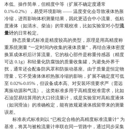
本低、操作简单，但精度中等（扩展不确定度通常
0.1%-0.2%），易受环境影响 —— 温度变化会导致液体热胀
冷缩，进而影响体积测量结果，因此更适合中小流量、低粘
度液体（如清水、柴油）的常规校准，比如实验室对小型
流
量计
的日常检定。
静态质量式标准是精度较高的类型，原理是用高精度称
重系统测量 “一定时间内收集的液体质量”，再结合液体密度
换算成体积后计算流量。它的核心部件是称重传感器（精度
可达 0.1g）和轻量化防腐蚀的质量收集罐，为避免外界干
扰，通常还会配备防风罩和防振动基座。由于质量是恒定物
理量，它不受液体体积热胀冷缩的影响，扩展不确定度可低
至 0.02%-0.05%，但设备成本高、对安装环境要求严（需远
离振动源和气流）。这类标准多用于高精度校准需求，比如
石油贸易结算用的大口径流量计，或是实验室对高粘度液体
（如润滑油）的准确检定，能有效规避液体残留带来的测量
误差。
标准表式标准则以 “已检定合格的高精度标准流量计” 为
基准，将其与被检流量计串联在同一管路中，通过同步采集